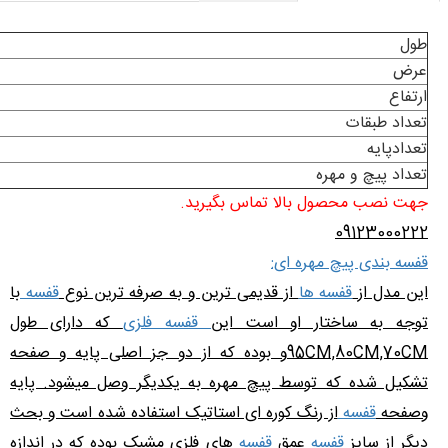
طول
عرض
ارتفاع
تعداد طبقات
تعدادپایه
تعداد پیچ و مهره
جهت نصب محصول بالا تماس بگیرید.
09123000222
قفسه بندی پیچ مهره ای:
این مدل از
قفسه ها
از قدیمی ترین و به صرفه ترین نوع
قفسه
با
توجه به ساختار او است این
قفسه فلزی
که دارای طول
95CM,80CM,70CMو بوده که از دو جز اصلی پایه و صفحه
تشکیل شده که توسط پیچ مهره به یکدیگر وصل میشود. پایه
وصفحه
قفسه
از رنگ کوره ای استاتیک استفاده شده است و بحث
دیگر از سایز
قفسه
عمق
قفسه
های فلزی مشبک بوده که در اندازه