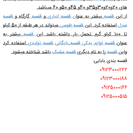
های 20و20و30و35و 40و 45و 50و 60 میباشد.
از این
قفسه
بیشتر به عنوا
ن قفسه انباری
و
قفسه
گارگاه و
قفسه
منزل
استفاده کرد. این
قفسه طوسی
میتواند در هر طبقه از 50 کیلو
تا 100 کیلو گرم تحمل بار داشته باشد این
قفسه
بیشتر به
عنوان
قفسه لوازم یدکی قفسه
بایگانی قفسه تولیدی
استفاده کرد
واین
قفسه
را به نام دیگری
قفسه مشبک
باشد شناخته میشود.
قفسه بندی بابایی:
09123000222
09123000188
09125000166
09125000515