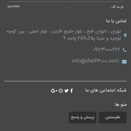
بازدید کل:
:
۶۵۱۳۹۳۹
تماس با ما
تهران ، اتوبان فتح ، بلوار خلیج فارس ، بلوار اصلی ، بین کوچه
توحید و سینا پلاک288 واحد 9
09123000222
info@shelf3000.com
شبکه اجتماعی های ما
منو ها
نظرسنجی
پرسش و پاسخ