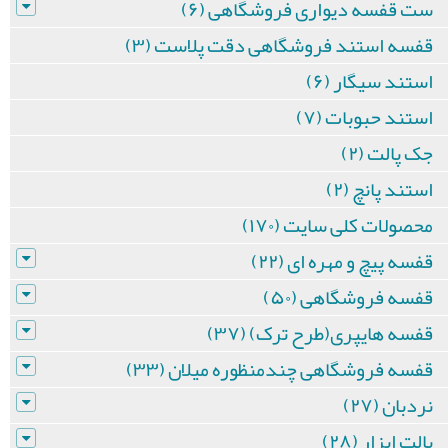
ست قفسه دیواری فروشگاهی (۶)
قفسه استند فروشگاهی دقت پلاست (۳)
استند سیگار (۶)
استند حبوبات (۷)
جک پالت (۲)
استند پانچ (۲)
محصولات کلی سایت (۱۷۰)
قفسه پیچ و مهره ای (۲۲)
قفسه فروشگاهی (۵۰)
قفسه هایپری(طرح ترک) (۳۷)
قفسه فروشگاهی چندمنظوره میلان (۳۳)
نردبان (۲۷)
پالت ابزار (۲۸)