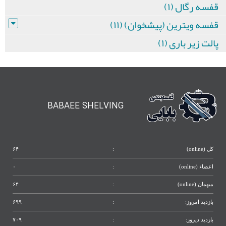
قفسه رگال (۱)
قفسه ویترین (پیشخوان) (۱۱)
پالت زیر باری (۱)
BABAEE SHELVING
کل (online)
:
۶۴
اعضاء (online)
:
۰
میهمان (online)
:
۶۴
بازدید امروز:
:
۶۹۹
بازدید دیروز:
:
۷۰۹