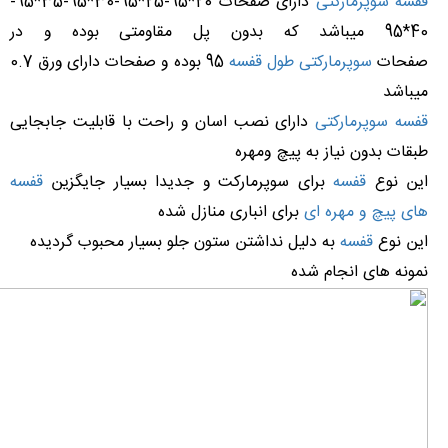
قفسه سوپرمارکتی
دارای صفحات 20*95-25*95-30*95-35*95-
40*95 میباشد که بدون پل مقاومتی بوده و در
صفحات
سوپرمارکتی طول قفسه
95 بوده و صفحات دارای ورق 0.7
میباشد
قفسه سوپرمارکتی
دارای نصب اسان و راحت با قابلیت جابجایی
طبقات بدون نیاز به پیچ ومهره
این نوع
قفسه
برای سوپرمارکت و جدیدا بسیار جایگزین
قفسه
های پیچ و مهره ای
برای انباری منازل شده
این نوع
قفسه
به دلیل نداشتن ستون جلو بسیار محبوب گردیده
نمونه های انجام شده