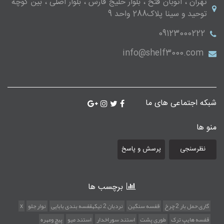
تهران ، اتوبان فتح ، بلوار خلیج فارس ، بلوار اصلی ، بین کوچه
توحید و سینا پلاک288 واحد 9
09123000222
info@shelf3000.com
شبکه اجتماعی های ما
منو ها
نظرسنجی
پرسش و پاسخ
برچسب ها
گاری حمل بار 2 چرخ
قفسه سنگین
نردبان 2 تیکهقفسه بندی بابایی
نوار جلو
x
قفسه هایپ ترک
طوری پشت
استند سوراخدار
استند میو
پیچ ومهره