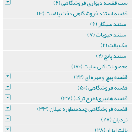
ست قفسه دیواری فروشگاهی (۶)
قفسه استند فروشگاهی دقت پلاست (۳)
استند سیگار (۶)
استند حبوبات (۷)
جک پالت (۲)
استند پانچ (۲)
محصولات کلی سایت (۱۷۰)
قفسه پیچ و مهره ای (۲۲)
قفسه فروشگاهی (۵۰)
قفسه هایپری(طرح ترک) (۳۷)
قفسه فروشگاهی چندمنظوره میلان (۳۳)
نردبان (۲۷)
پالت ابزار (۲۸)