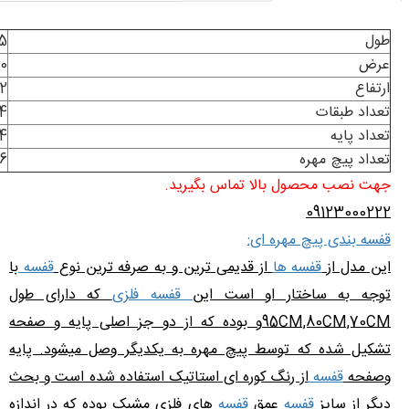
طول
5
عرض
0
ارتفاع
2
تعداد طبقات
4
تعداد پایه
4
تعداد پیچ مهره
16
جهت نصب محصول بالا تماس بگیرید.
09123000222
قفسه بندی پیچ مهره ای:
این مدل از
قفسه ها
از قدیمی ترین و به صرفه ترین نوع
قفسه
با
توجه به ساختار او است این
قفسه فلزی
که دارای طول
95CM,80CM,70CMو بوده که از دو جز اصلی پایه و صفحه
تشکیل شده که توسط پیچ مهره به یکدیگر وصل میشود. پایه
وصفحه
قفسه
از رنگ کوره ای استاتیک استفاده شده است و بحث
دیگر از سایز
قفسه
عمق
قفسه
های فلزی مشبک بوده که در اندازه