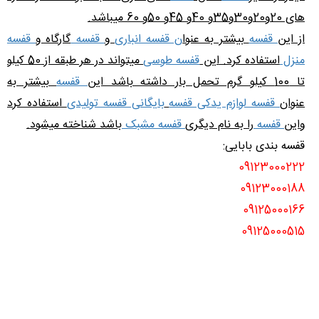
های 20و20و30و35و 40و 45و 50و 60 میباشد.
از این
قفسه
بیشتر به عنوا
ن قفسه انباری
و
قفسه
گارگاه و
قفسه
منزل
استفاده کرد. این
قفسه طوسی
میتواند در هر طبقه از 50 کیلو
تا 100 کیلو گرم تحمل بار داشته باشد این
قفسه
بیشتر به
عنوان
قفسه لوازم یدکی قفسه
بایگانی قفسه تولیدی
استفاده کرد
واین
قفسه
را به نام دیگری
قفسه مشبک
باشد شناخته میشود.
قفسه بندی بابایی:
09123000222
09123000188
09125000166
09125000515