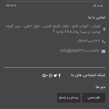
بازدید کل:
:
۶۵۱۶۸۱۳
تماس با ما
تهران ، اتوبان فتح ، بلوار خلیج فارس ، بلوار اصلی ، بین کوچه
توحید و سینا پلاک288 واحد 9
09123000222
info@shelf3000.com
شبکه اجتماعی های ما
منو ها
نظرسنجی
پرسش و پاسخ