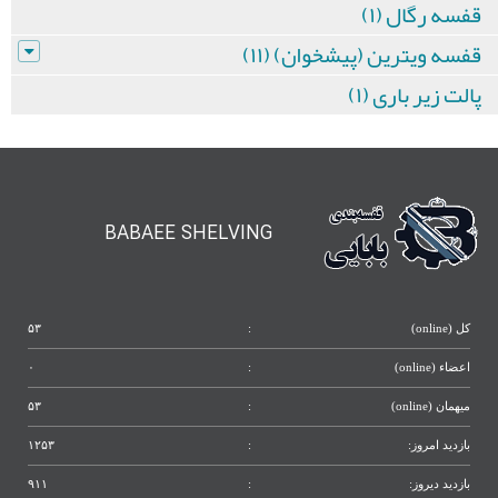
قفسه رگال (۱)
قفسه ویترین (پیشخوان) (۱۱)
پالت زیر باری (۱)
BABAEE SHELVING
کل (online)
:
۵۳
اعضاء (online)
:
۰
میهمان (online)
:
۵۳
بازدید امروز:
:
۱۲۵۳
بازدید دیروز:
:
۹۱۱