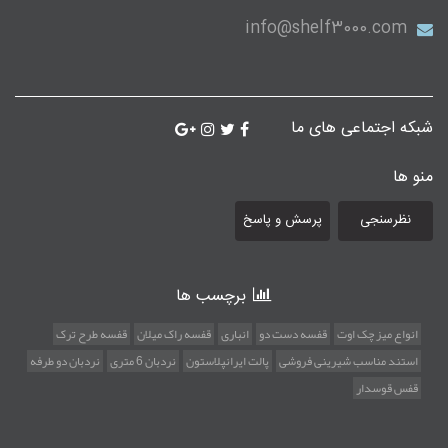
info@shelf3000.com
شبکه اجتماعی های ما
منو ها
نظرسنجی
پرسش و پاسخ
برچسب ها
انواع میز چک اوت
قفسه دست دو
انباری
قفسه راک میلان
قفسه طرح ترک
استند مناسب شیرینی فروشی
پالت ایرانپلاستون
نردبان 6 متری
نردبان دو طرفه
قفس قوسدار