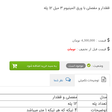
قفلدار و مفصلی با ورق المینیوم 3 میل 12 پله
قیمت :
4,300,000
تومان
قیمت قبل از تخفیف :
تومان
وضعیت :
موجود است
به سبد خريد اضافه شود
توضیحات تکمیلی
نظر شما
مدل
مفصلی و قفلدار
تعداد پله
12 پله
توضیحات
4 تیکه که هر تیکه 1 متر میباشد