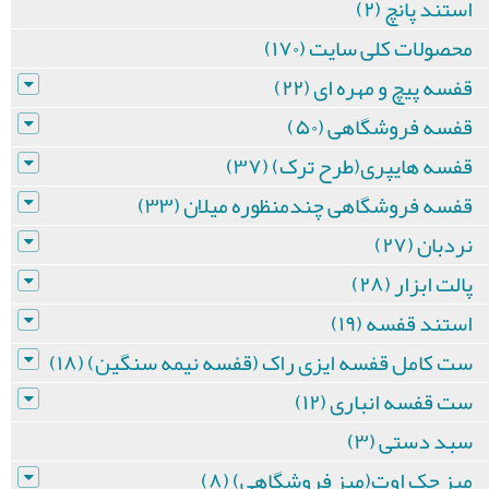
استند پانچ (۲)
محصولات کلی سایت (۱۷۰)
قفسه پیچ و مهره ای (۲۲)
قفسه فروشگاهی (۵۰)
قفسه هایپری(طرح ترک) (۳۷)
قفسه فروشگاهی چندمنظوره میلان (۳۳)
نردبان (۲۷)
پالت ابزار (۲۸)
استند قفسه (۱۹)
ست کامل قفسه ایزی راک (قفسه نیمه سنگین) (۱۸)
ست قفسه انباری (۱۲)
سبد دستی (۳)
میز چک اوت(میز فروشگاهی) (۸)