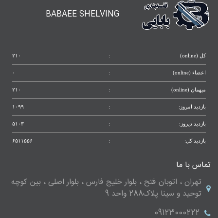
BABAEE SHELVING
کل (online)
:
۲۱۰
اعضاء (online)
:
۰
میهمان (online)
:
۲۱۰
بازدید امروز:
:
۱۰۹۹
بازدید دیروز:
:
۵۱۰۳
بازدید کل:
:
۶۵۱۱۵۵۶
تماس با ما
تهران ، اتوبان فتح ، بلوار خلیج فارس ، بلوار اصلی ، بین کوچه
توحید و سینا پلاک288 واحد 9
09123000222