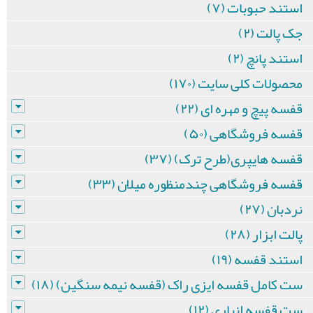
استند حبوبات (۷)
جک پالت (۲)
استند پانچ (۲)
محصولات کلی سایت (۱۷۰)
قفسه پیچ و مهره ای (۲۲)
قفسه فروشگاهی (۵۰)
قفسه هایپری(طرح ترک) (۳۷)
قفسه فروشگاهی چندمنظوره میلان (۳۳)
نردبان (۲۷)
پالت ابزار (۲۸)
استند قفسه (۱۹)
ست کامل قفسه ایزی راک (قفسه نیمه سنگین) (۱۸)
ست قفسه انباری (۱۲)