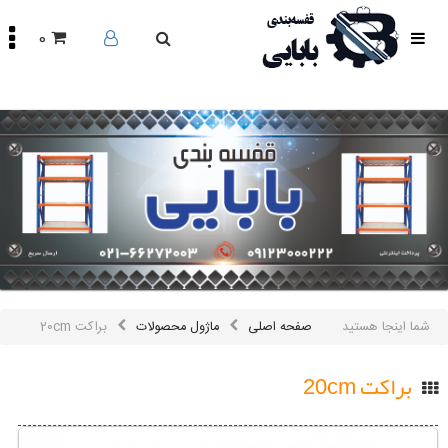
0
صفحه
اصلی
محصولات
مقالات
درباره
ما
تماس
باما
اینستاگرام
سایر
شما اینجا هستید
صفحه اصلی
ماژول محصولات
براکت 20cm
لینک
ها
براکت 20cm