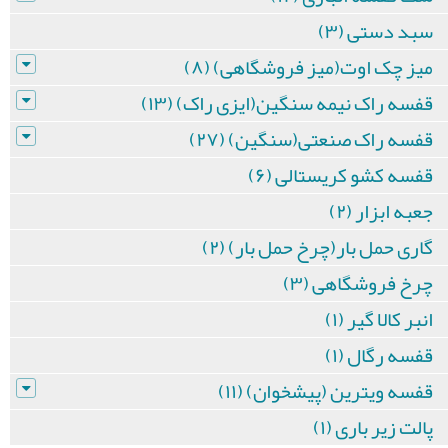
سبد دستی (۳)
میز چک اوت(میز فروشگاهی) (۸)
قفسه راک نیمه سنگین(ایزی راک) (۱۳)
قفسه راک صنعتی(سنگین) (۲۷)
قفسه کشو کریستالی (۶)
جعبه ابزار (۲)
گاری حمل بار(چرخ حمل بار) (۲)
چرخ فروشگاهی (۳)
انبر کالا گیر (۱)
قفسه رگال (۱)
قفسه ویترین (پیشخوان) (۱۱)
پالت زیر باری (۱)