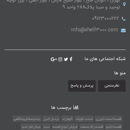
تهران ، اتوبان فتح ، بلوار خلیج فارس ، بلوار اصلی ، بین کوچه
توحید و سینا پلاک288 واحد 9
09123000222
info@shelf3000.com
شبکه اجتماعی های ما
منو ها
نظرسنجی
پرسش و پاسخ
برچسب ها
قفسه استند لیزری
استند کوچک
آلوم راد
نردبان البرز
پایه وسط فروشگاهی
قفسه جانبو
قفسه راک صنعت
فروش انواع قفسه
سبد
میلان فلز اسیا