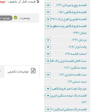
قیمت قبل از تخفیف :
توما
قفسه پیچ و مهره ای (۲۲)
دیواری
قفسه فروشگاهی (۵۰)
وضعیت :
موجود ا
قفسه هایپری(طرح ترک) (۳۷)
ست
قفسه فروشگاهی چندمنظوره
قفسه
میلان (۳۳)
نردبان (۲۷)
دیواری
پالت ابزار (۲۸)
3
استند قفسه (۱۹)
طبقه
ست کامل قفسه ایزی راک (قفسه
نیمه سنگین) (۱۸)
توضیحات تکمیلی
ست
ست قفسه انباری (۱۲)
قفسه
دیواری
سبد دستی (۳)
3
طبقه
میز چک اوت(میز فروشگاهی) (۸)
قفسه راک نیمه سنگین(ایزی راک)
ست
(۱۳)
قفسه
قفسه راک صنعتی(سنگین) (۲۷)