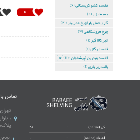
قفسه کشو کریستالی (۶)
دیواری
0
جعبه ابزار (۲)
4
گاری حمل بار(چرخ حمل بار) (۲)
طبقه
چرخ فروشگاهی (۳)
انبر کالا گیر (۱)
ست
قفسه
قفسه رگال (۱)
دیواری
قفسه ویترین (پیشخوان) (۱۱)
4
طبقه
پالت زیر باری (۱)
ست
قفسه
تماس با 
دیواری
BABAEE
SHELVING
تهران 
5
، بلوا
طبقه
پلاک288 واحد 9
کل (online)
:
۴۸
ست
0222
اعضاء (online)
:
۰