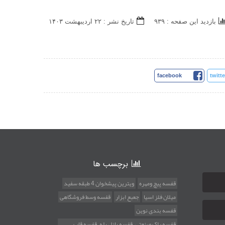
بازدید این صفحه : ۹۳۹
تاریخ نشر : ۲۲ ارديبهشت ۱۴۰۳
facebook
twitte
برچسب ها
قفسه پیچ ومهره
ویترین پیشخوان 4 طبقه سفید
میلان فلز اسیا
جعبع ابزار
قفسه وسط فروشگاهی
قفسه بندی نوین
قفسه راک صنعتی , قفسه پانل پله , قفسه قاب ,