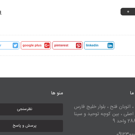
0
r
google plus
pinterest
linkedin
ما
منو ها
، اتوبان فتح ، بلوار خلیج فارس
نظرسنجی
ر اصلی ، بین کوچه توحید و سینا
پرسش و پاسخ
0912300