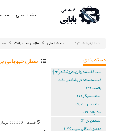
صفحه اصلی
محصو
صفحه
اصلی
صفحه
اصلی
شما اینجا هستید
صفحه اصلی
ماژول محصولات
سطل 
محصولات
دسته بندی
سطل حبوباتی ب
محصولات
ست قفسه دیواری فروشگاهی (۶)
کلی در
قفسه استند فروشگاهی دقت
یک نگاه
پلاست (۳)
استند سیگار (۶)
محصولات
کلی در
استند حبوبات (۷)
یک نگاه
جک پالت (۲)
ست
استند پانچ (۲)
قیمت :
600,000
تومان
محصولات کلی سایت (۱۷۰)
قفسه