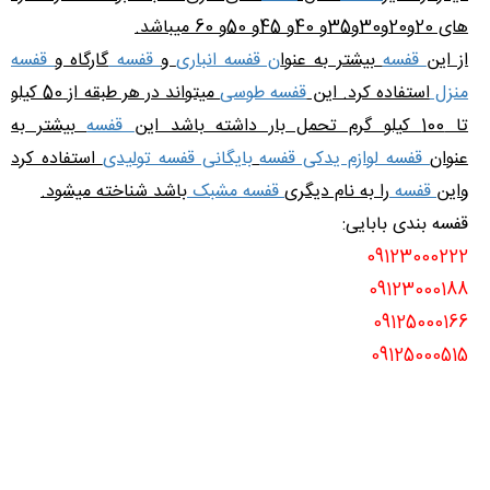
های 20و20و30و35و 40و 45و 50و 60 میباشد.
از این
قفسه
بیشتر به عنوا
ن قفسه انباری
و
قفسه
گارگاه و
قفسه
منزل
استفاده کرد. این
قفسه طوسی
میتواند در هر طبقه از 50 کیلو
تا 100 کیلو گرم تحمل بار داشته باشد این
قفسه
بیشتر به
عنوان
قفسه لوازم یدکی قفسه
بایگانی قفسه تولیدی
استفاده کرد
واین
قفسه
را به نام دیگری
قفسه مشبک
باشد شناخته میشود.
قفسه بندی بابایی:
09123000222
09123000188
09125000166
09125000515