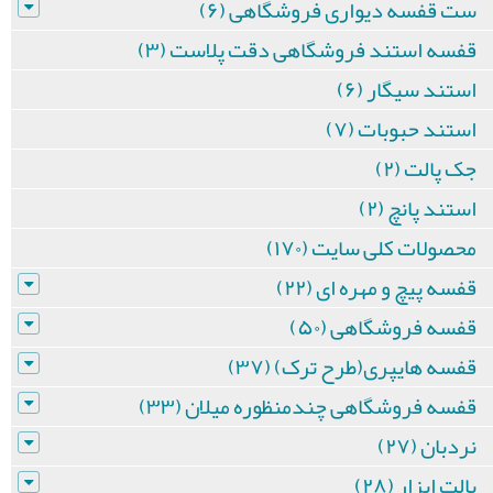
ست قفسه دیواری فروشگاهی (۶)
قفسه استند فروشگاهی دقت پلاست (۳)
استند سیگار (۶)
استند حبوبات (۷)
جک پالت (۲)
استند پانچ (۲)
محصولات کلی سایت (۱۷۰)
قفسه پیچ و مهره ای (۲۲)
قفسه فروشگاهی (۵۰)
قفسه هایپری(طرح ترک) (۳۷)
قفسه فروشگاهی چندمنظوره میلان (۳۳)
نردبان (۲۷)
پالت ابزار (۲۸)