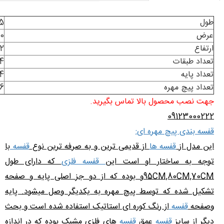
طول
5
عرض
0
ارتفاع
2
تعداد طبقات
4
تعداد پایه
4
تعداد پیچ مهره
16
جهت نصب محصول بالا تماس بگیرید.
09123000222
قفسه بندی پیچ مهره ای:
این مدل از
قفسه ها
از قدیمی ترین و به صرفه ترین نوع
قفسه
با
توجه به ساختار او است این
قفسه فلزی
که دارای طول
95CM,80CM,70CMو بوده که از دو جز اصلی پایه و صفحه
تشکیل شده که توسط پیچ مهره به یکدیگر وصل میشود. پایه
وصفحه
قفسه
از رنگ کوره ای استاتیک استفاده شده است و بحث
دیگر از سایز
قفسه
عمق
قفسه
های فلزی مشبک بوده که در اندازه