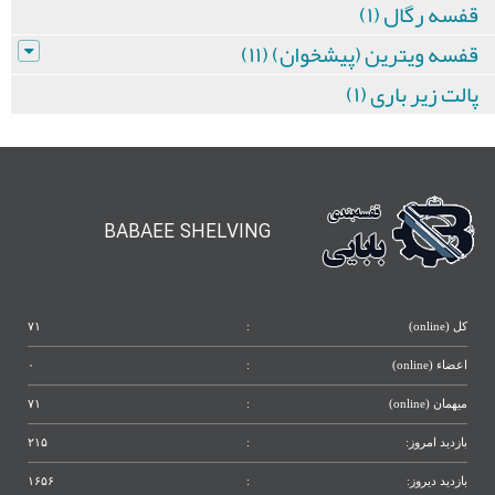
قفسه رگال (۱)
قفسه ویترین (پیشخوان) (۱۱)
پالت زیر باری (۱)
BABAEE SHELVING
کل (online)
:
۷۱
اعضاء (online)
:
۰
میهمان (online)
:
۷۱
بازدید امروز:
:
۲۱۵
بازدید دیروز:
:
۱۶۵۶