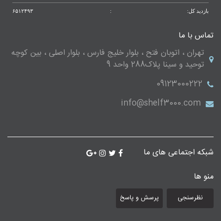
بازدید کل:
:
۶۵۱۲۴۹۳
تماس با ما
تهران ، اتوبان فتح ، بلوار خلیج فارس ، بلوار اصلی ، بین کوچه
توحید و سینا پلاک288 واحد 9
09123000222
info@shelf3000.com
شبکه اجتماعی های ما
منو ها
نظرسنجی
پرسش و پاسخ