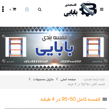
0
صفحه
اصلی
محصولات
مقالات
درباره
ما
تماس
باما
اینستاگرام
سایر
شما اینجا هستید
صفحه اصلی
ماژول محصولات
لینک
ها
قفسه کامل 50*95 در 4 طبقه
قفسه کامل 50*95 در 4 طبقه