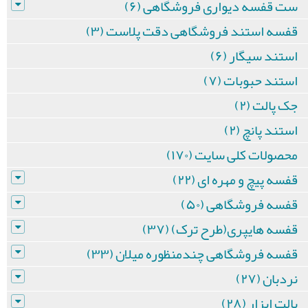
ست قفسه دیواری فروشگاهی (۶)
قفسه استند فروشگاهی دقت پلاست (۳)
استند سیگار (۶)
استند حبوبات (۷)
جک پالت (۲)
استند پانچ (۲)
محصولات کلی سایت (۱۷۰)
قفسه پیچ و مهره ای (۲۲)
قفسه فروشگاهی (۵۰)
قفسه هایپری(طرح ترک) (۳۷)
قفسه فروشگاهی چندمنظوره میلان (۳۳)
نردبان (۲۷)
پالت ابزار (۲۸)