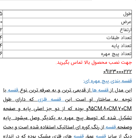
طول
5
عرض
0
ارتفاع
2
تعداد طبقات
4
تعداد پایه
4
تعداد پیچ مهره
16
جهت نصب محصول بالا تماس بگیرید.
09123000222
قفسه بندی پیچ مهره ای:
این مدل از
قفسه ها
از قدیمی ترین و به صرفه ترین نوع
قفسه
با
توجه به ساختار او است این
قفسه فلزی
که دارای طول
95CM,80CM,70CMو بوده که از دو جز اصلی پایه و صفحه
تشکیل شده که توسط پیچ مهره به یکدیگر وصل میشود. پایه
وصفحه
قفسه
از رنگ کوره ای استاتیک استفاده شده است و بحث
دیگر از سایز
قفسه
عمق
قفسه
های فلزی مشبک بوده که در اندازه