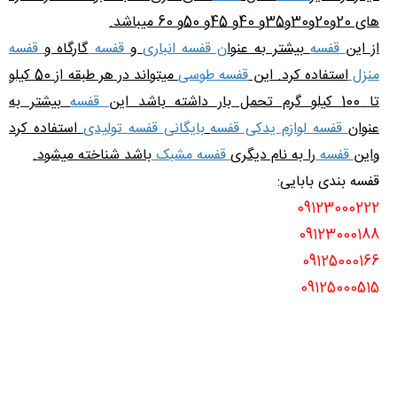
های 20و20و30و35و 40و 45و 50و 60 میباشد.
از این
قفسه
بیشتر به عنوا
ن قفسه انباری
و
قفسه
گارگاه و
قفسه
منزل
استفاده کرد. این
قفسه طوسی
میتواند در هر طبقه از 50 کیلو
تا 100 کیلو گرم تحمل بار داشته باشد این
قفسه
بیشتر به
عنوان
قفسه لوازم یدکی قفسه
بایگانی قفسه تولیدی
استفاده کرد
واین
قفسه
را به نام دیگری
قفسه مشبک
باشد شناخته میشود.
قفسه بندی بابایی:
09123000222
09123000188
09125000166
09125000515