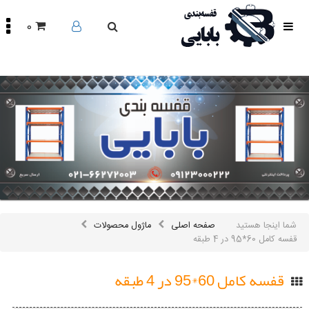
0
صفحه
اصلی
محصولات
مقالات
درباره
ما
تماس
باما
اینستاگرام
سایر
شما اینجا هستید
صفحه اصلی
ماژول محصولات
لینک
ها
قفسه کامل 60*95 در 4 طبقه
قفسه کامل 60*95 در 4 طبقه