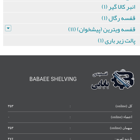
انبر کالا گیر (۱)
قفسه رگال (۱)
قفسه ویترین (پیشخوان) (۱۱)
پالت زیر باری (۱)
BABAEE SHELVING
کل (online)
:
۳۵۳
اعضاء (online)
:
۰
میهمان (online)
:
۳۵۳
بازدید امروز:
:
۴۷۶