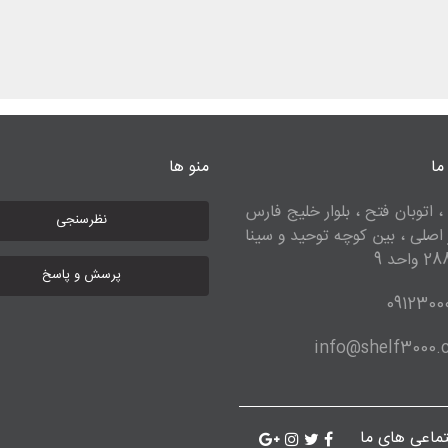
ما
منو ها
، اتوبان فتح ، بلوار خلیج فارس
نظرسنجی
ر اصلی ، بین کوچه توحید و سینا
پرسش و پاسخ
0912300
info@shelf3000
ماعی های ما