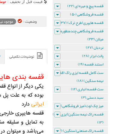
قیمت قبل از تخفیف :
توما
قفسه پیچ و مهره ای (۲۲)
دیواری
قفسه فروشگاهی (۵۰)
وضعیت :
موجود ن
قفسه هایپری(طرح ترک) (۳۷)
ست
قفسه فروشگاهی چندمنظوره
قفسه
میلان (۳۳)
نردبان (۲۷)
دیواری
پالت ابزار (۲۸)
توضیحات تکمیلی
3
استند قفسه (۱۹)
طبقه
ست کامل قفسه ایزی راک (قفسه
قفسه بندی های
نیمه سنگین) (۱۸)
ست
یکی دیگر از انواع ق
ست قفسه انباری (۱۲)
قفسه
بوده که به علت پل 
دیواری
سبد دستی (۳)
3
ایرانی
دارد
طبقه
میز چک اوت(میز فروشگاهی) (۸)
قفسه هایپری خارجی د
قفسه راک نیمه سنگین(ایزی راک)
ست
به تمایل و سلیقه م
(۱۳)
قفسه
قفسه راک صنعتی(سنگین) (۲۷)