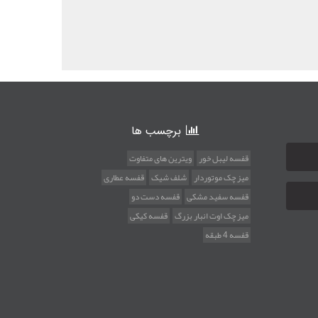
برچسب ها
قفسه لیبل خور
ویترین های متفاوت
میز چک موتوردار
شلف شیک
قفسه عطاری
قفسه سفید مشکی
قفسه دست دو
میز چک اوت انبار بزرگ
قفسه کیکی
قفسه 4 طبقه