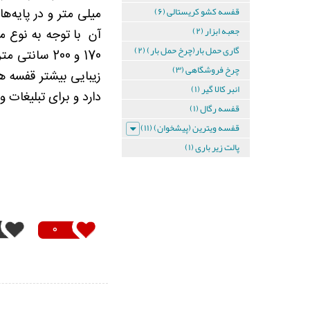
قفسه کشو کریستالی (۶)
دیواری
جعبه ابزار (۲)
آن با توجه به نوع 
4
گاری حمل بار(چرخ حمل بار) (۲)
طبقه
چرخ فروشگاهی (۳)
زیبایی بیشتر قفسه ها
انبر کالا گیر (۱)
دارد و برای تبلیغات و
ست
قفسه
قفسه رگال (۱)
دیواری
قفسه ویترین (پیشخوان) (۱۱)
4
طبقه
پالت زیر باری (۱)
ست
قفسه
دیواری
0
5
طبقه
ست