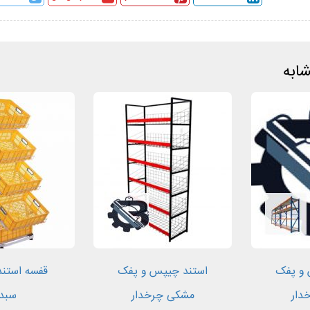
ابه
 و پفک
استند چیپس و پفک
دار
مشکی چرخدار
سبد