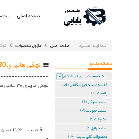
صفحه اصلی
محصو
صفحه
اصلی
صفحه
اصلی
شما اینجا هستید
صفحه اصلی
ماژول محصولات
لچکی ها
محصولات
دسته بندی
لچکی هایپری 30 سانتی سفید
محصولات
ست قفسه دیواری فروشگاهی (۶)
کلی در
قفسه استند فروشگاهی دقت
لچکی هایپری 30 سانتی سفید ضخامت 2 میل رنگ کوره ای ابعاد 30 سانت
یک نگاه
پلاست (۳)
استند سیگار (۶)
محصولات
کلی در
استند حبوبات (۷)
یک نگاه
جک پالت (۲)
ست
استند پانچ (۲)
قیمت :
18,921
تومان
محصولات کلی سایت (۱۷۰)
قفسه