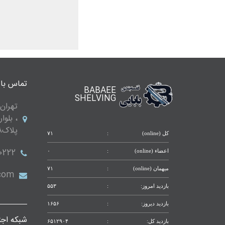
ایزی
راک
عمق60
ایزی
راک
عمق80
تماس با 
BABAEE
SHELVING
ایزی
تهران 
راک
عمق80
، بلوا
پلاک288 واحد 9
ست
کل (online)
:
۷۱
راک
نیمه
0222
اعضاء (online)
:
۰
سنگین
میهمان (online)
:
۷۱
.com
ست
بازدید امروز:
:
۵۵۳
قفسه
بازدید دیروز:
:
۱۶۵۶
انباری
شبکه اجت
بازدید کل:
:
۶۵۱۲۹۰۴