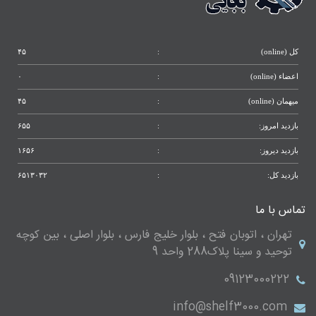
کل (online)
:
۴۵
اعضاء (online)
:
۰
میهمان (online)
:
۴۵
بازدید امروز:
:
۶۵۵
بازدید دیروز:
:
۱۶۵۶
بازدید کل:
:
۶۵۱۳۰۳۲
تماس با ما
تهران ، اتوبان فتح ، بلوار خلیج فارس ، بلوار اصلی ، بین کوچه
توحید و سینا پلاک288 واحد 9
09123000222
info@shelf3000.com