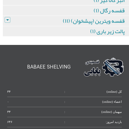
انبر کالا گیر (۱)
قفسه رگال (۱)
قفسه ویترین (پیشخوان) (۱۱)
پالت زیر باری (۱)
BABAEE SHELVING
کل (online)
:
۳۴
اعضاء (online)
:
۰
میهمان (online)
:
۳۴
بازدید امروز:
:
۶۴۶