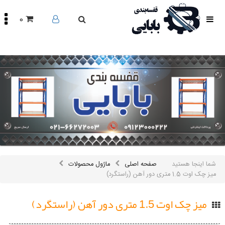
0
صفحه
اصلی
محصولات
مقالات
درباره
ما
تماس
باما
اینستاگرام
سایر
شما اینجا هستید
صفحه اصلی
ماژول محصولات
لینک
ها
میز چک اوت 1.5 متری دور آهن (راستگرد)
میز چک اوت 1.5 متری دور آهن (راستگرد)