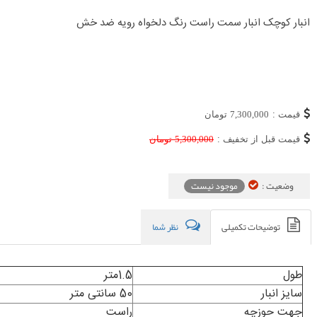
انبار کوچک انبار سمت راست رنگ دلخواه رویه ضد خش
قیمت :
7,300,000
تومان
قیمت قبل از تخفیف :
5,300,000
تومان
وضعیت :
موجود نیست
توضیحات تکمیلی
نظر شما
طول
1.5متر
سایز انبار
50 سانتی متر
جهت حوزچه
راست