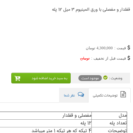
قفلدار و مفصلی با ورق المینیوم 3 میل 12 پله
قیمت :
4,300,000
تومان
قیمت قبل از تخفیف :
تومان
وضعیت :
موجود است
به سبد خريد اضافه شود
توضیحات تکمیلی
نظر شما
مدل
مفصلی و قفلدار
تعداد پله
12 پله
توضیحات
4 تیکه که هر تیکه 1 متر میباشد