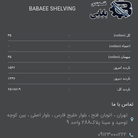
BABAEE SHELVING
کل (online)
:
۳۵
اعضاء (online)
:
۰
میهمان (online)
:
۳۵
بازدید امروز:
:
۱۵۴۶
بازدید دیروز:
:
۱۴۴۷
بازدید کل:
:
۶۵۱۸۸۱۹
تماس با ما
تهران ، اتوبان فتح ، بلوار خلیج فارس ، بلوار اصلی ، بین کوچه
توحید و سینا پلاک288 واحد 9
09123000222