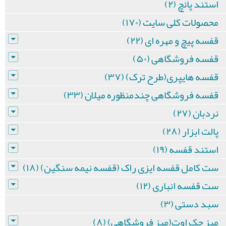
استند پانچ (۲)
محصولات کلی سایت (۱۷۰)
قفسه پیچ و مهره ای (۲۲)
قفسه فروشگاهی (۵۰)
قفسه هایپری(طرح ترک) (۳۷)
قفسه فروشگاهی چندمنظوره میلان (۳۳)
نردبان (۲۷)
پالت ابزار (۲۸)
استند قفسه (۱۹)
ست کامل قفسه ایزی راک (قفسه نیمه سنگین) (۱۸)
ست قفسه انباری (۱۲)
سبد دستی (۳)
میز چک اوت(میز فروشگاهی) (۸)