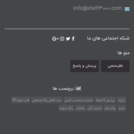
info@shelf3000.com
شبکه اجتماعی های ما
منو ها
نظرسنجی
پرسش و پاسخ
برچسب ها
دژپاد
نردبان 4 تیکه
استتند مناسب اجیل
ست کامل راک صنعتی
قاب عمق 60
سبد
پالت خار
استند گل
شاخک
راک سوله