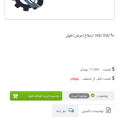
175/125/90 ارتفاع/عرض/طول
قیمت :
17,000
تومان
قیمت قبل از تخفیف :
تومان
وضعیت :
موجود است
به سبد خريد اضافه شود
توضیحات تکمیلی
نظر شما