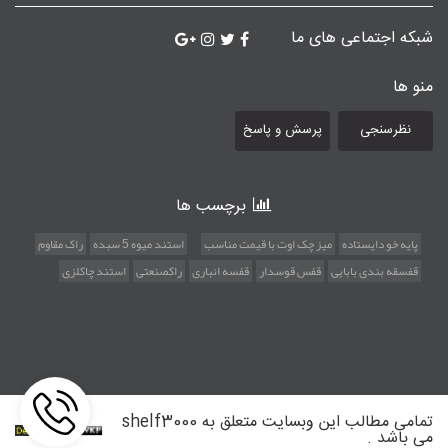
شبکه اجتماعی های ما
منو ها
نظرسنجی
پرسش و پاسخ
برچسب ها
پایه خو دایستاده
میز چک اوت با قیمت مناسب
استند میوه 5 سبده
راک مقاوم
قفسقه بندی بابایی
قفس قوسدار
قفسه انباری
راکصنعتی
استند چاکلزی
تمامی مطالب این وبسایت متعلق به shelf3000
می باشد .