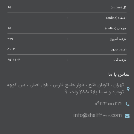
کل (online)
:
۶۵
اعضاء (online)
:
۰
میهمان (online)
:
۶۵
بازدید امروز:
:
۹۷۹
بازدید دیروز:
:
۵۱۰۳
بازدید کل:
:
۶۵۱۱۴۰۴
تماس با ما
تهران ، اتوبان فتح ، بلوار خلیج فارس ، بلوار اصلی ، بین کوچه
توحید و سینا پلاک288 واحد 9
09123000222
info@shelf3000.com