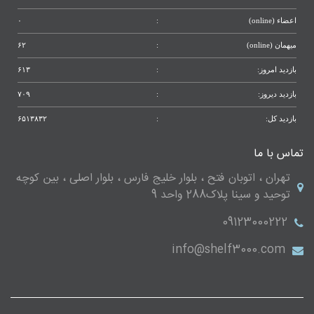
اعضاء (online)
:
۰
میهمان (online)
:
۶۲
بازدید امروز:
:
۶۱۳
بازدید دیروز:
:
۷۰۹
بازدید کل:
:
۶۵۱۳۸۳۲
تماس با ما
تهران ، اتوبان فتح ، بلوار خلیج فارس ، بلوار اصلی ، بین کوچه
توحید و سینا پلاک288 واحد 9
09123000222
info@shelf3000.com