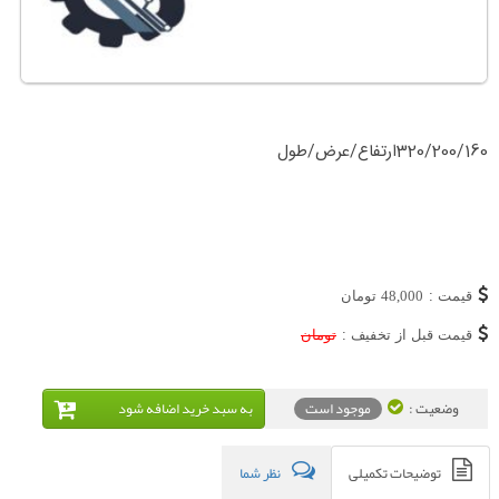
320/200/160ارتفاع/عرض/طول
قیمت :
48,000
تومان
قیمت قبل از تخفیف :
تومان
وضعیت :
موجود است
به سبد خريد اضافه شود
توضیحات تکمیلی
نظر شما