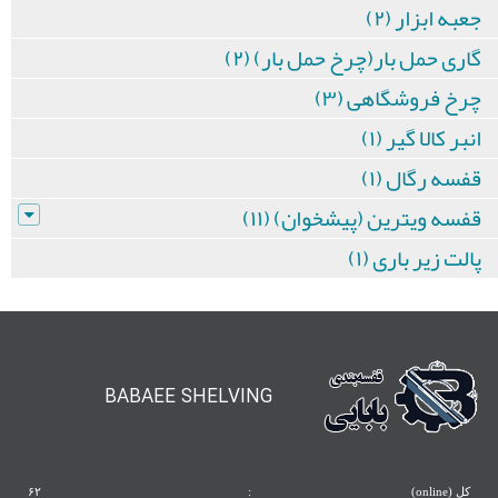
جعبه ابزار (۲)
گاری حمل بار(چرخ حمل بار) (۲)
چرخ فروشگاهی (۳)
انبر کالا گیر (۱)
قفسه رگال (۱)
قفسه ویترین (پیشخوان) (۱۱)
پالت زیر باری (۱)
BABAEE SHELVING
کل (online)
:
۶۲