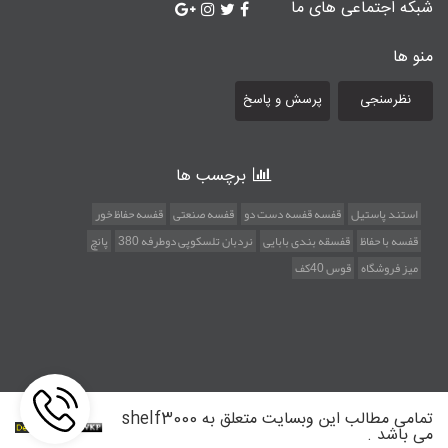
شبکه اجتماعی های ما
منو ها
نظرسنجی
پرسش و پاسخ
برچسب ها
استند پاستیل
قفسه قفسه دست دو
قفسه صنعتی
قفسه حفاظ خور
قفسه با حفاظ
قفسقه بندی بابایی
نردبان تلسکوپی دوطرفه 380
پانچ
میز فروشگاه
قوس 40کف
تمامی مطالب این وبسایت متعلق به shelf3000
می باشد .