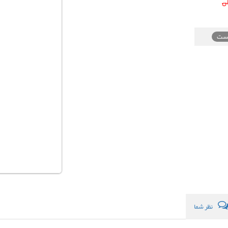
ن
یست
نظر شما