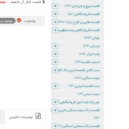
قیمت قبل از تخفیف :
توما
قفسه پیچ و مهره ای (۲۲)
دیواری
قفسه فروشگاهی (۵۰)
وضعیت :
موجود ن
قفسه هایپری(طرح ترک) (۳۷)
ست
قفسه فروشگاهی چندمنظوره
قفسه
میلان (۳۳)
نردبان (۲۷)
دیواری
پالت ابزار (۲۸)
3
استند قفسه (۱۹)
طبقه
ست کامل قفسه ایزی راک (قفسه
نیمه سنگین) (۱۸)
ست
ست قفسه انباری (۱۲)
قفسه
دیواری
سبد دستی (۳)
3
طبقه
میز چک اوت(میز فروشگاهی) (۸)
قفسه راک نیمه سنگین(ایزی راک)
ست
توضیحات تکمیلی
(۱۳)
قفسه
قفسه راک صنعتی(سنگین) (۲۷)