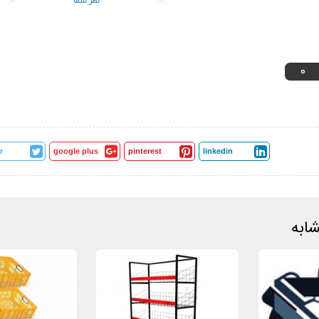
0
r
google plus
pinterest
linkedin
ابه