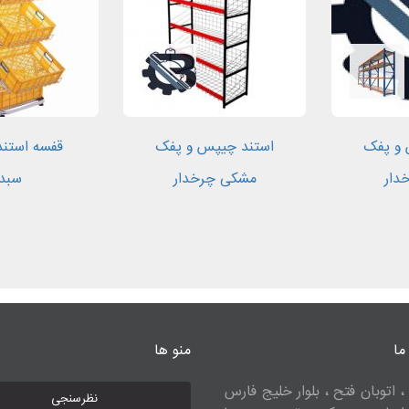
 و پفک
استند چیپس و پفک
دار
مشکی چرخدار
سبد
ما
منو ها
، اتوبان فتح ، بلوار خلیج فارس
نظرسنجی