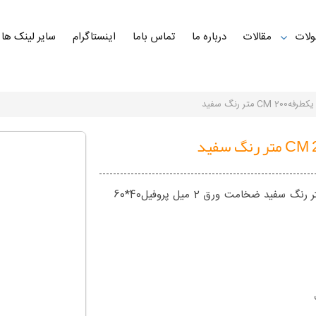
لات
مقالات
درباره ما
تماس باما
اینستاگرام
سایر لینک ها
ه200 CM متر رنگ سفید
پایه یکطرفه 200 سانتی متر رنگ سفید ضخامت ورق 2 میل پروفیل40*60