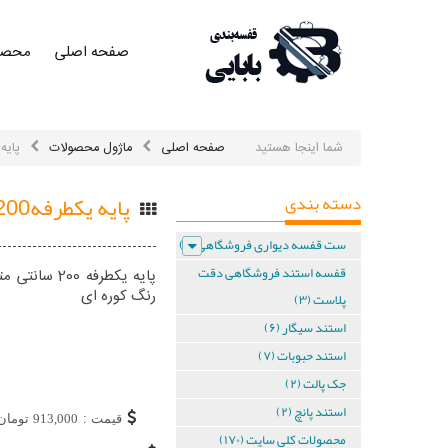
صفحه اصلی
محصو
صفحه
اصلی
صفحه
اصلی
شما اینجا هستید
صفحه اصلی
ماژول محصولات
پایه یکطرف
محصولات
دسته بندی
پایه یکطرفه200 CM متر رنگ سفید
محصولات
ست قفسه دیواری فروشگاهی (۶)
کلی در
قفسه استند فروشگاهی دقت
یک نگاه
رنگ کوره ای
پلاست (۳)
استند سیگار (۶)
محصولات
کلی در
استند حبوبات (۷)
یک نگاه
جک پالت (۲)
ست
استند پانچ (۲)
قیمت :
913,000
تومان
محصولات کلی سایت (۱۷۰)
قفسه