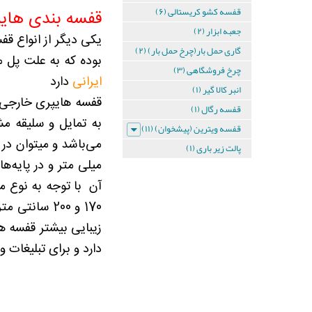
قفسه کشو کریستالی (۶)
دیواری
قفسه بندی های
جعبه ابزار (۲)
یکی دیگر از انواع ق
4
گاری حمل بار(چرخ حمل بار) (۲)
بوده که به علت پل 
طبقه
چرخ فروشگاهی (۳)
ایرانی
دارد
انبر کالا گیر (۱)
ست
قفسه هایپری خارجی د
قفسه
قفسه رگال (۱)
دیواری
به تمایل و سلیقه م
قفسه ویترین (پیشخوان) (۱۱)
4
طبقه
پالت زیر باری (۱)
ست
آن با توجه به نوع 
قفسه
دیواری
زیبایی بیشتر قفسه ها
دارد و برای تبلیغات و
5
طبقه
ست