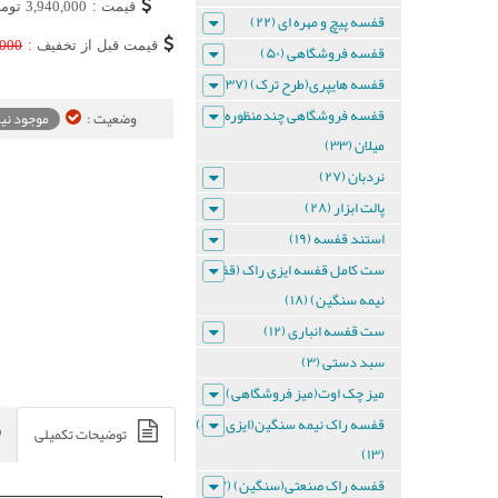
قیمت :
3,940,000
توما
قفسه پیچ و مهره ای (۲۲)
دیواری
قیمت قبل از تخفیف :
,000
قفسه فروشگاهی (۵۰)
قفسه هایپری(طرح ترک) (۳۷)
ست
قفسه فروشگاهی چندمنظوره
وضعیت :
موجود ن
قفسه
میلان (۳۳)
نردبان (۲۷)
دیواری
پالت ابزار (۲۸)
3
استند قفسه (۱۹)
طبقه
ست کامل قفسه ایزی راک (قفسه
نیمه سنگین) (۱۸)
ست
ست قفسه انباری (۱۲)
قفسه
دیواری
سبد دستی (۳)
3
طبقه
میز چک اوت(میز فروشگاهی) (۸)
قفسه راک نیمه سنگین(ایزی راک)
توضیحات تکمیلی
ست
(۱۳)
قفسه
قفسه راک صنعتی(سنگین) (۲۷)