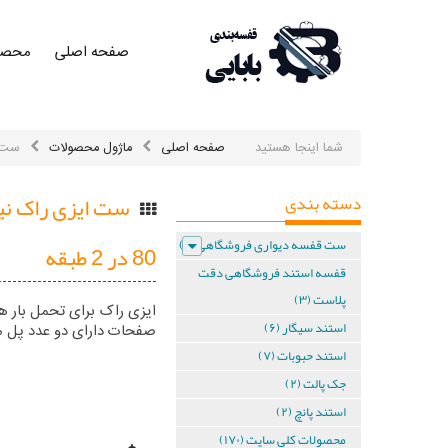
صفحه اصلی
محصو
صفحه
اصلی
صفحه
اصلی
شما اینجا هستید
صفحه اصلی
ماژول محصولات
ست ایزی
محصولات
دسته بندی
محصولات
ست قفسه دیواری فروشگاهی (۶)
80 در 2 طبقه
کلی در
قفسه استند فروشگاهی دقت
یک نگاه
پلاست (۳)
استند سیگار (۶)
صفحات دارای دو عدد پل م
محصولات
کلی در
استند حبوبات (۷)
یک نگاه
جک پالت (۲)
ست
استند پانچ (۲)
محصولات کلی سایت (۱۷۰)
قفسه