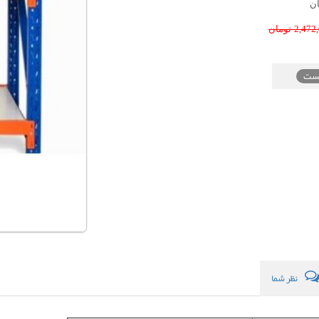
ن
2,472
تومان
یست
نظر شما