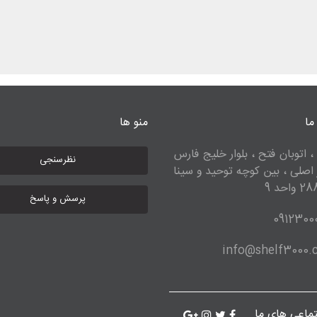
ما
منو ها
، اتوبان فتح ، بلوار خلیج فارس
نظرسنجی
ر اصلی ، بین کوچه توحید و سینا
پرسش و پاسخ
0912300
info@shelf3000
ماعی های ما