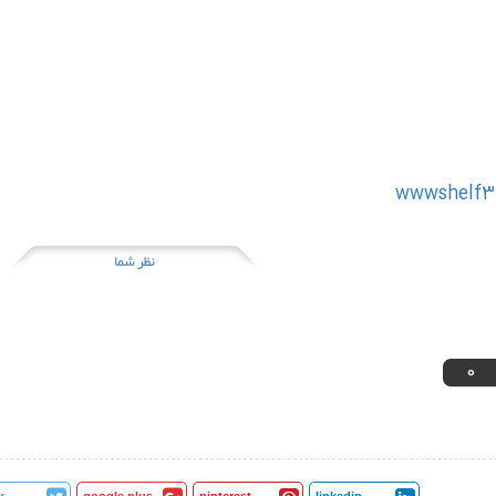
w
wwshelf3
نظر شما
0