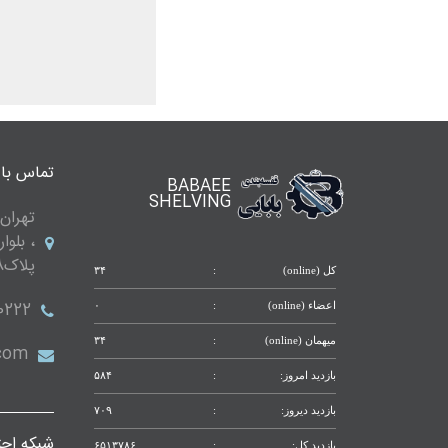
ست
کامل
قفسه
3
تماس با 
BABAEE
طبقه
SHELVING
تهران 
ست
، بلوا
کامل
قفسه
پلاک288 واحد 9
کل (online)
:
۳۴
3
طبقه
0222
اعضاء (online)
:
۰
ست
میهمان (online)
:
۳۴
.com
کامل
بازدید امروز:
:
۵۸۴
قفسه
بازدید دیروز:
:
۷۰۹
شبکه اجت
بازدید کل:
:
۶۵۱۳۷۸۶