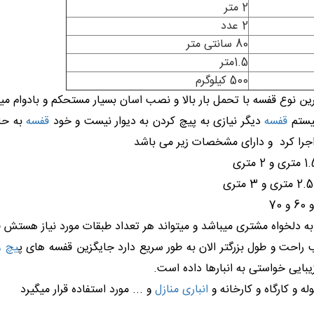
2 متر
2 عدد
80 سانتی متر
1.5متر
500 کیلوگرم
ن نوع قفسه با تحمل بار بالا و نصب اسان بسیار مستحکم و بادوام میب
سیستم
قفسه
دیگر نیازی به پیچ کردن به دیوار نیست و خود
قفسه
به حا
جرا کرد و دارای مشخصات زیر می باشد
به دلخواه مشتری میباشد و میتواند هر تعداد طبقات مورد نیاز هستش ق
راحت و طول بزرگتر الان به طور سریع دارد جایگزین قفسه های پ
یچ و
بایی خواستی به انبارها داده است.
ه و کارگاه و کارخانه و
انباری منازل
و ... مورد استفاده قرار میگیرد