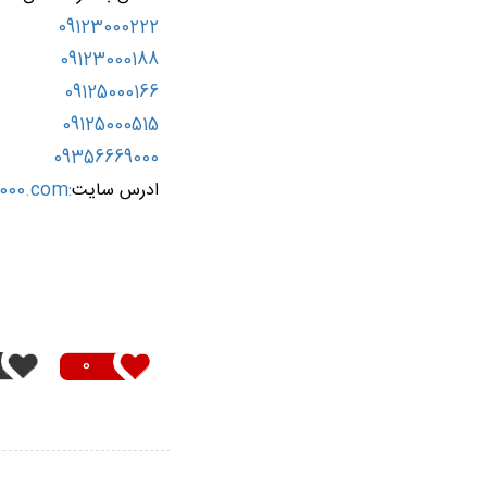
قفسه
دیواری
09123000222
5
09123000188
طبقه
09125000166
ست
قفسه
09125000515
دیواری
09356669000
ست
ادرس سایت
:
000.com
راک
نیمه
سنگین
ایزی
0
راک
عمق60