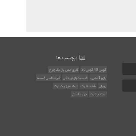
برچسب ها
قوس 40 قوس30
گاری حمل بار تک چرخ
بازو 1 متری
قفسه لوازم یدکی
کارشناسی قفسه
رویال
شلف شیک
ابعاد میز چک اوت
استند ثابت
خرید اسان