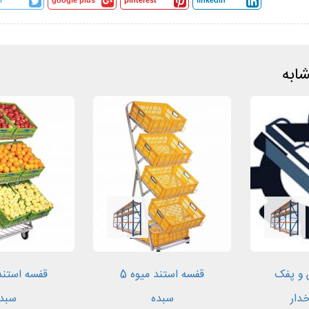
r
google plus
pinterest
linkedin
ابه
 و پفک
قفسه استند میوه 5
دار
سبده
سبد