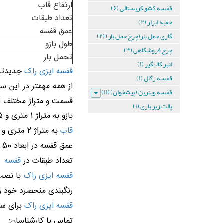
ارتفاع قاب
قفسه کشو کریستالی (۶)
دیواری
تعداد طبقات
جعبه ابزار (۲)
4
عمق قفسه
گاری حمل بار(چرخ حمل بار) (۲)
طول بازو
طبقه
چرخ فروشگاهی (۳)
تحمل بار
انبر کالا گیر (۱)
ست
قفسه ایزی راک
جدیدتری
قفسه
قفسه رگال (۱)
دیواری
از همه مهمتر در این 
قفسه ویترین (پیشخوان) (۱۱)
4
طبقه
قسمت و متراژ مختلف ا
پالت زیر باری (۱)
بازو به متراژ 1 متری و 1.5 متری و 2 متری
ست
قاب
به متراژ 2 متری و 2.5 متری و 3 متری
قفسه
عمق قفسه در ابعاد 50 و 60 و 70
دیواری
تعداد طبقات در
قفسه
قفسه ایزی راک
با نصب 
5
رنگبندی منحصرد خود زی
طبقه
قفسه ایزی راک
برای سول
ست
تماس با کارشناسان: