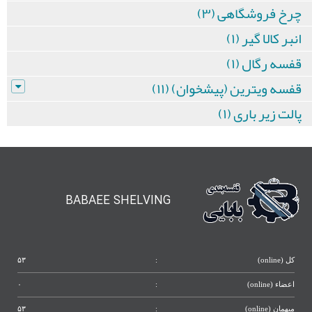
چرخ فروشگاهی (۳)
انبر کالا گیر (۱)
قفسه رگال (۱)
قفسه ویترین (پیشخوان) (۱۱)
پالت زیر باری (۱)
BABAEE SHELVING
کل (online)
:
۵۳
اعضاء (online)
:
۰
میهمان (online)
:
۵۳