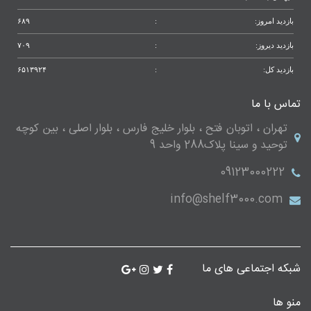
بازدید امروز:
:
۶۸۹
بازدید دیروز:
:
۷۰۹
بازدید کل:
:
۶۵۱۳۹۲۴
تماس با ما
تهران ، اتوبان فتح ، بلوار خلیج فارس ، بلوار اصلی ، بین کوچه
توحید و سینا پلاک288 واحد 9
09123000222
info@shelf3000.com
شبکه اجتماعی های ما
منو ها