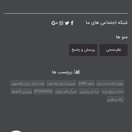
شبکه اجتماعی های ما
منو ها
نظرسنجی
پرسش و پاسخ
برچسب ها
تولید کننده نردبان
شلف 1400
تجهیزات میز چک اوت
پالت ابزار ایران پلاستون
استند پنج سبد
نردبان پرشین
جنرال فلز میلان
RTSI FKND
ویترین 4 طبقه
راک سنگین