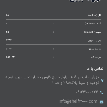
کل (online)
:
۴۵
اعضاء (online)
:
۰
میهمان (online)
:
۴۵
بازدید امروز:
:
۱۲۹۴
بازدید دیروز:
:
۵۱۰۳
بازدید کل:
:
۶۵۱۱۸۳۶
تماس با ما
تهران ، اتوبان فتح ، بلوار خلیج فارس ، بلوار اصلی ، بین کوچه
توحید و سینا پلاک288 واحد 9
09123000222
info@shelf3000.com