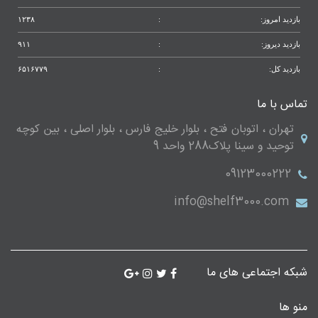
بازدید امروز:
:
۱۲۳۸
بازدید دیروز:
:
۹۱۱
بازدید کل:
:
۶۵۱۶۷۷۹
تماس با ما
تهران ، اتوبان فتح ، بلوار خلیج فارس ، بلوار اصلی ، بین کوچه
توحید و سینا پلاک288 واحد 9
09123000222
info@shelf3000.com
شبکه اجتماعی های ما
منو ها