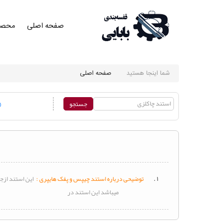
صفحه اصلی
محصو
صفحه
اصلی
صفحه
اصلی
شما اینجا هستید
صفحه اصلی
محصولات
محصولات
کلی در
یک نگاه
محصولات
کلی در
۱ .
توضیحی درباره
استند
چیپس و پفک هایپری :
این
استند
ازجن
یک نگاه
میباشد این
استند
در
ست
قفسه