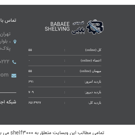
دیواری
تماس با 
BABAEE
ست
SHELVING
تهران 
قفسه
، بلوا
پلاک288 واحد 9
دیواری
کل (online)
:
۵۵
3
0222
اعضاء (online)
:
۰
میهمان (online)
:
۵۵
طبقه
.com
بازدید امروز:
:
۶۹۱
ست
قفسه
بازدید دیروز:
:
۷۰۹
دیواری
3
شبکه اجت
بازدید کل:
:
۶۵۱۳۹۲۷
طبقه
ست
قفسه
تمامی مطالب این وبسایت متعلق به shelf3000 می باشد .