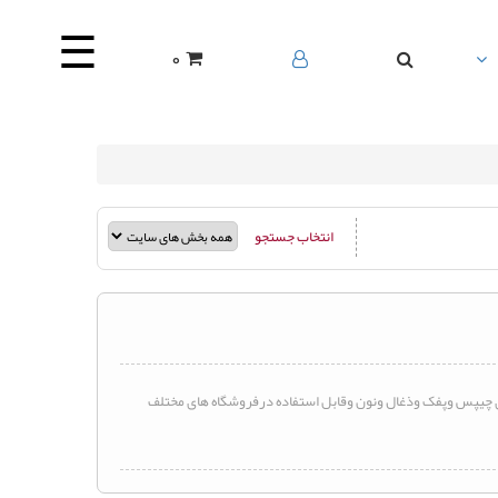
☰
0
انتخاب جستجو
 چیپس وپفک وذغال ونون وقابل استفاده درفروشگاه های مختلف