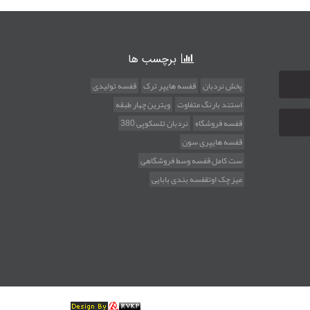
برچسب ها
پخش نردبان
قفسه هایپر ترک
قفسه تولیدی
استند بارنگ متفاوت
ویترین چهار طبقه
قفسه فروشگاه
نردبان تلسکوپی 380
قفسه هایپری سون
ست کامل قفسه وسط فروشگاهی
میز چک اوتقفسه بندی بابایی