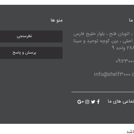
ما
منو ها
، اتوبان فتح ، بلوار خلیج فارس
نظرسنجی
ر اصلی ، بین کوچه توحید و سینا
پرسش و پاسخ
0912300
info@shelf3000
ماعی های ما