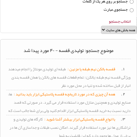
جستجو بر روی هر يك از كلمات
جستجوی عبارت
انتخاب جستجو
موضوع جستجو: تولیدی قفسه - ۴۰ مورد پیدا شد
۱ .
قفسه بالکن نیم طبقه یا مزنین :
طبقه ای
تولیدی
مونتاژ را انجام میدهند
ویژگی قفسه نیم طبقه {بالکن}: تمام قطعات قفسه های بالکن یا همان قفسه بندی
انبار از قبل ساخته شده و تنها در محل مورد نظر
۲ .
همه آن چیزی که در مورد تاریخچه قفسه پلاستیکی ابزار باید بدانید :
ها،
صنایع
تولیدی
و همچنین منازل مورد استفاده قرار می گیرد. در صورتی که قصد
دارید نسبت به خرید قفسه پلاستیکی ابزار اقدام کنید ولی برای شما جالب است که
۳ .
با انواع قفسه پلاستیکی ابزار بیشتر آشنا شوید :
کارگاه های
تولیدی
و
تراشکاری ها نیز مورد استفاده قرار گیرند. امکان نصب طبقات و جداسازی آن ها در
برخی از مدل ها وجود دارد که این قابلیت به شما