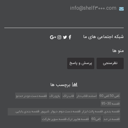
info@shelf3000.com
شبکه اجتماعی های ما
منو ها
نظرسنجی
پرسش و پاسخ
برچسب ها
کفی 50 کفی 60
استند قلاب دار
قاب راک
بازو راک
قفسه دست دو در حدنو
قفسه 30*95
قفسه بندی , قفسه پالت ابزار , قفسه دست دوم , دیوار , شیپور , قفسه بندی بابایی ,
قفسه استوک , پالت زیر باری , قفسه راک صنعتی , قفسه هایپری , قفسه فروشگاهی ,
قفسه در حد
کفی60
قفسه هایپر ترک قفسه سوپر مارکت
قفسه پیچ ومهره ای , قفسه تهران , قفسه ایگل دژ , قفسه میلان فلز , قفسه راک تهران ,