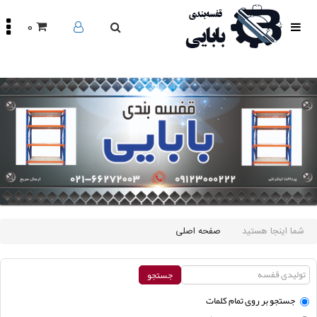
0
صفحه
اصلی
محصولات
مقالات
درباره
ما
تماس
باما
اینستاگرام
سایر
شما اینجا هستید
صفحه اصلی
لینک
ها
جستجو بر روی تمام كلمات