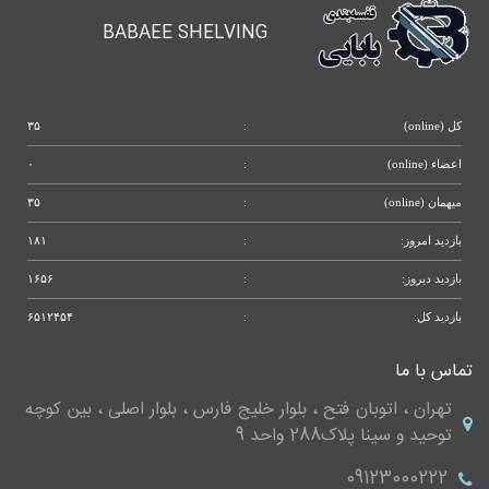
BABAEE SHELVING
کل (online)
:
۳۵
اعضاء (online)
:
۰
میهمان (online)
:
۳۵
بازدید امروز:
:
۱۸۱
بازدید دیروز:
:
۱۶۵۶
بازدید کل:
:
۶۵۱۲۴۵۴
تماس با ما
تهران ، اتوبان فتح ، بلوار خلیج فارس ، بلوار اصلی ، بین کوچه
توحید و سینا پلاک288 واحد 9
09123000222