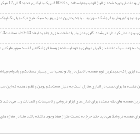
 الیاژ الومینیوم استاندارد 6063 فابریک با ابکاری حدود 8 الی 12 میکرون وسختی کوره ای 13 درجه میباشد نوع رنگ استاتیک کوره ای
 جانبو و کوروش و فروشگاه سون و... با جدیدترین مدل روز به سبک طرح ترک و با رنگ اپوک
 کرد طراحی شده. گاری حمل بار با مشخصه ورق جلو به ابعاد 40*50 با ضخامت2.3 میل با چرخهای توپر
د به چند سبک مختلف از قبیل دیواری و خودایستاده و وسط فروشگاهی
قفسه
ه
ایزی راک جدیدترین نوع
قفسه
با تحمل بار بالا و نصب اسان بسیار مستحکم و بادوام میبا
ین
قفسه
ها برای نصب در انباری منازل است به دلیل مستحکم بودن و نظم دهنده که این سب
ترین
قفسه
های نظم دهنده برای شغل های ابزار فروشی و تاسیسات و اتصالات و... می باشد که 
رای
قفسه
فروشگاهی باید حتما جرخ به نسبت متراژ فضا وجود داشته باشد مثلا در مغازه های 50تا 100 متر باید حتما چرخ فروشگاهی 60 و 80 لیتری به تعداد