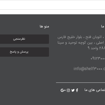
ما
منو ها
، اتوبان فتح ، بلوار خلیج فارس
نظرسنجی
ر اصلی ، بین کوچه توحید و سینا
پرسش و پاسخ
0912300
info@shelf3000
ماعی های ما