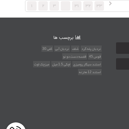
۱
۲
۳
۳۱
۳۲
۳۳
برچسب ها
نردبان پله گرد
شلف
نردبان آبی
کفی 30
قوس 45
قفسه دست دو نو
استند سیگار رومیزی
لچکی 1.5 میل
میزچک اوت
استند 12 مخزنه