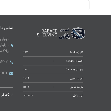
دیواری
4
طبقه
تماس با 
BABAEE
ست
SHELVING
قفسه
تهران 
دیواری
، بلوا
4
طبقه
پلاک288 واحد 9
کل (online)
:
۱۱۲
ست
0222
اعضاء (online)
:
۰
قفسه
میهمان (online)
:
۱۱۲
.com
بازدید امروز:
:
۱۰۱۶
دیواری
بازدید دیروز:
:
۵۱۰۳
5
شبکه اجت
بازدید کل:
:
۶۵۱۱۴۵۴
طبقه
ست