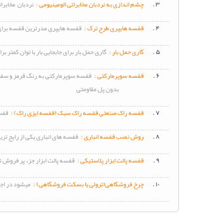
۳ .
چشم اندازی به نردبان مخابراتی الومینیومی :
نردبان مخابراتی و مفصلی تهیه شده از
دیواری
۴ .
قفسه
هایپری طرح ترک :
قفسه
هایپری مدرترین
قفسه
برای
ست
۵ .
گاری حمل بار :
گاری حمل بار برای جابجایی بار با توان کمتر برای بهبود عمل
قفسه
۶ .
قفسه
سوپرمارکتی :
قفسه
سوپرمارکتی به رنگ قرمز و سفی
دیواری
بدون پل مقاومتی
3
۷ .
قفسه
راک صنعتی
قفسه
راک سبک (
قفسه
ایزی راک) :
قفس
طبقه
۸ .
روش نصب
قفسه
انباری :
قفسه
های انباری یکی از رایج تر
ست
قفسه
دیواری
۹ .
قفسه
پالت ابزار پلاستیکی :
قفسه
پالت ابزار جزء پر فروش 
3
طبقه
۱۰ .
چرخ فروشگاهی(ترولی یا بسکت فروشگاهی) :
میشود در اج
ست
قفسه