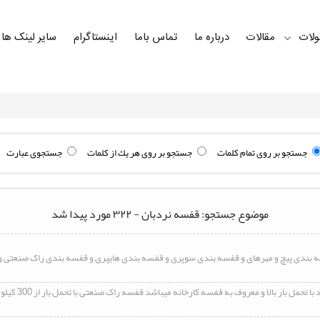
لات
مقالات
درباره ما
تماس باما
اینستاگرام
سایر لینک ها
جستجو بر روی تمام كلمات
جستجو بر روی هر يك از كلمات
جستجوی عبارت
موضوع جستجو: قفسه نردبان - ۳۲۲ مورد پیدا شد
ه
بندی پیچ و مهرهای و
قفسه
بندی سوپری و
قفسه
بندی هایپری و
قفسه
بندی راک صنعتی و..
ا تحمل بار بالا و معروف به
قفسه
کارخانه میباشد
قفسه
راک صنعتی با تحمل بار از 300 کیلو گرم تا 3 تن