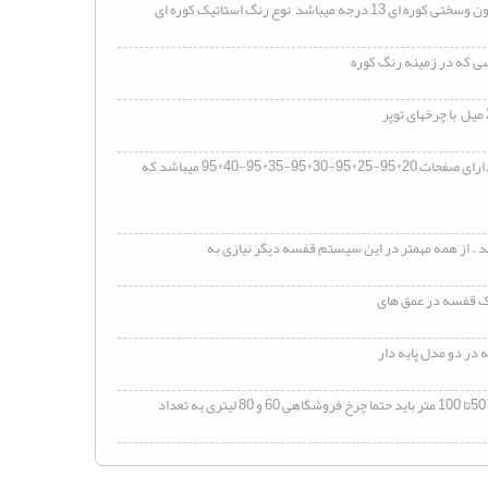
سی که در زمینه رنگ کوره
سوپرمارکتی دارای صفحات 20*95-25*95-30*95-35*95-40*95 میباشد که
شد . از همه مهمتر در این سیستم
قفسه
دیگر نیازی به
ک
قفسه
در عمق های
در دو مدل پایه دار