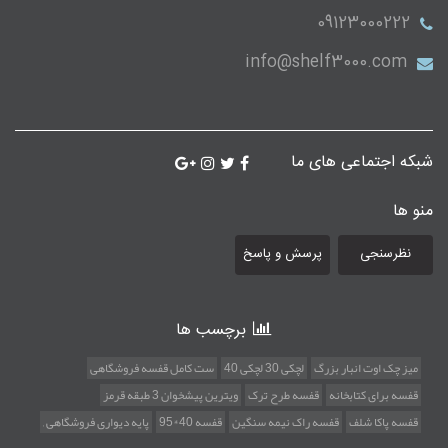
09123000222
info@shelf3000.com
شبکه اجتماعی های ما
منو ها
نظرسنجی
پرسش و پاسخ
برچسب ها
میز چک اوت انبار بزرگ
لچکی 30 لچکی 40
ست کامل قفسه فروشگاهی
قفسه برای کتابخانه
قفسه طرح ترک
ویترین پیشخوان 3 طبقه قرمز
قفسه پاکا شلف
قفسه راک نیمه سنگین
قفسه 40*95
پایه دیواری فروشگاهی ,