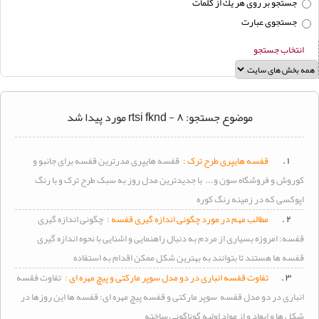
جستجو بر روی هر يك از كلمات
جستجوی عبارت
انتخاب جستجو
موضوع جستجو: rtsi fknd - ۸ مورد پیدا شد
۱ .
قفسه هایپری طرح ترک :
قفسه هایپری مدرترین قفسه برای جانبو و
کوروش و فروشگاه سون و... با جدیدترین مدل روز به سبک طرح ترک و با رنگ
اپوکسی که در زمینه رنگ کوره
۲ .
مطالب مهم در مورد چگونی اندازه گیری قفسه :
چگونی اندازه گیری
قفسه: امروزه بسیاری از مردم به دنبال راهنمایی و اشنایی با نحوه اندازه گیری
قفسه ها هستند تا بتوانند به بهترین شکل ممکن اقدام به استفاده
۳ .
تفاوت قفسه انباری در دو مدل سوپر مارکتی و پیچ مهره ای :
تفاوت فقسه
انباری در دو مدل قفسه سوپر مارکتی و قفسه پیچ مهره ای: قفسه ها این روزها در
شکل ها و ابعاد و از مواد اولیه گوناگونی ساخته