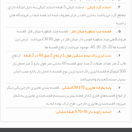
۴ .
استند گرد کیکی :
استند کیکی 5 طبقه استند کیکی به دلیل اینکه دارای
مقاطع گرد می باشند به این نام در بازار معروف شده اند همه شما در فروشگاه های
زنجیره
۵ .
قفسه چند منظوره میلان فلز :
قفسه چند منظوره میلان فلز: قفسه
فروشگاهی چند منظوره قوس دار میلان فلز در طول 90 CM میباشد. عرض این
قفسه ها 20. 25. 30. 40. موجود میباشد ارتفاع قفسه ها
۶ .
ست ایزی راک نیمه سنگین طول 1 ارتفاع 2 عمق 60 در 2 طبقه :
ارتفاع
قاب 2 متر تعداد طبقات 2 عدد عمق قفسه 60 سانتی متر طول بازو 1 متر تحمل بار
500 کیلوگرم قفسه ایزی راک جدیدترین نوع قفسه با تحمل بار بالا و نصب اسان
بسیار مستحکم و بادوام میباشد
۷ .
پایه یطرفه هایپری 170 CMمشکی :
قفسه بندی هایپری خارجی یکی دیگر
از انواع قفسه‌های فلزی که از جمله بهترین سیستم قفسه‌بندی هایپری به شمار
می‌رود قفسه‌بندی هایپری خارجی ، طرح ترک بوده که به
۸ .
استند زاویه دار 35*70 5 طبقه مشکی :