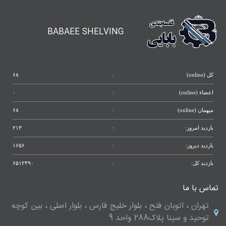
BABAEE SHELVING
کل (online)
:
۶۸
اعضاء (online)
:
۰
میهمان (online)
:
۶۸
بازدید امروز:
:
۲۱۳
بازدید دیروز:
:
۱۶۵۶
بازدید کل:
:
۶۵۱۲۴۹۰
تماس با ما
تهران ، اتوبان فتح ، بلوار خلیج فارس ، بلوار اصلی ، بین کوچه
توحید و سینا پلاک288 واحد 9