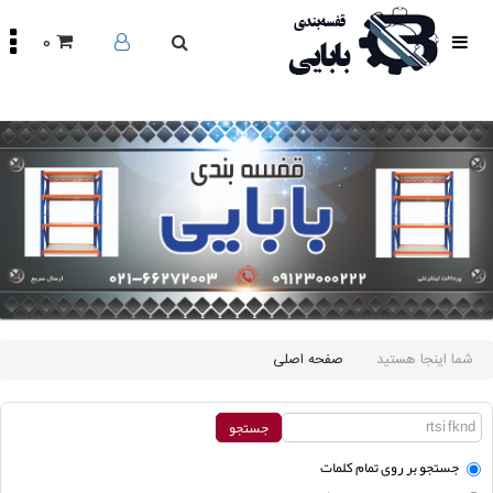
0
صفحه
اصلی
محصولات
مقالات
درباره
ما
تماس
باما
اینستاگرام
سایر
شما اینجا هستید
صفحه اصلی
لینک
ها
جستجو بر روی تمام كلمات