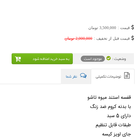
قیمت :
3,500,000
تومان
قیمت قبل از تخفیف :
2,000,000
تومان
وضعیت :
موجود است
به سبد خريد اضافه شود
توضیحات تکمیلی
نظر شما
قفسه استند میوه تاشو
با بدنه کروم ضد زنگ
دارای 5 سبد
طبقات قابل تنظیم
جای اویز کیسه