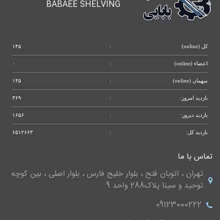
BABAEE SHELVING
کل (online)
:
۱۴۵
اعضاء (online)
:
۰
میهمان (online)
:
۱۴۵
بازدید امروز:
:
۳۶۹
بازدید دیروز:
:
۱۶۵۶
بازدید کل:
:
۶۵۱۲۶۶۳
تماس با ما
تهران ، اتوبان فتح ، بلوار خلیج فارس ، بلوار اصلی ، بین کوچه
توحید و سینا پلاک288 واحد 9
09123000222