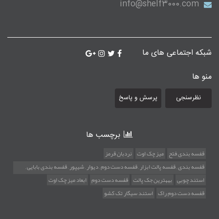
info@shelf3000.com
شبکه اجتماعی های ما
منو ها
نظرسنجی
پرسش و پاسخ
برچسب ها
قفسه بندی فتح
میز چک اوت
نردبان قرمز
قفسه بندی , قفسه پالت ابزار , قفسه دست دوم , دیوار , شیپور , قفسه بندی بابایی ,
قفسه استوک , پالت زیر باری , قفسه راک صنعتی , قفسه هایپری , قفسه فروشگاهی ,
استند چوبی
بههترین جک پالت
قفسه دست دوم
ابعاد میز چک اوت
قفسه پیچ ومهره ای , قفسه تهران , قفسه ایگل دژ , قفسه میلان فلز , قفسه راک تهران ,
قفسه دست دوم راک
استند سیگار تک کشو
قفسه دژپاد , قفسه نردبان مخابراتی , قفسه نردبان تاشو , میز چک اوت , سبد دستی
,قفسه استوک , استند گرد کیکی , استن , استند میوه , استند چیپس و پفک ,پیچ و مهره ,