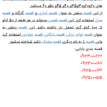
های 20و20و30و35و 40و 45و 50و 60 میباشد.
از این
قفسه
بیشتر به عنوا
ن قفسه انباری
و
قفسه
گارگاه و
قفسه
منزل
استفاده کرد. این
قفسه طوسی
میتواند در هر طبقه از 50 کیلو
تا 100 کیلو گرم تحمل بار داشته باشد این
قفسه
بیشتر به
عنوان
قفسه لوازم یدکی قفسه
بایگانی قفسه تولیدی
استفاده کرد
واین
قفسه
را به نام دیگری
قفسه مشبک
باشد شناخته میشود.
قفسه بندی بابایی:
09123000222
09123000188
09125000166
09125000515