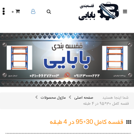
0
صفحه
اصلی
محصولات
مقالات
درباره
ما
تماس
باما
اینستاگرام
سایر
شما اینجا هستید
صفحه اصلی
ماژول محصولات
لینک
ها
قفسه کامل 30*95 در 4 طبقه
قفسه کامل 30*95 در 4 طبقه