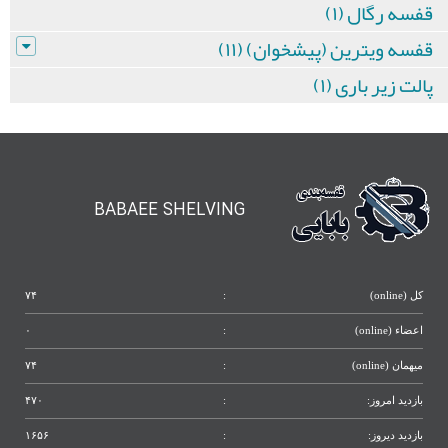
قفسه رگال (۱)
قفسه ویترین (پیشخوان) (۱۱)
پالت زیر باری (۱)
BABAEE SHELVING
کل (online)
:
۷۴
اعضاء (online)
:
۰
میهمان (online)
:
۷۴
بازدید امروز:
:
۴۷۰
بازدید دیروز:
:
۱۶۵۶