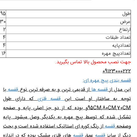
طول
95
عرض
30
ارتفاع
2
تعداد طبقات
4
تعدادپایه
4
تعدادپیچ مهره
16
جهت نصب محصول بالا تماس بگیرید.
09123000222
قفسه بندی پیچ مهره ای:
این مدل از
قفسه ها
از قدیمی ترین و به صرفه ترین نوع
قفسه
با
توجه به ساختار او است این
قفسه فلزی
که دارای طول
95CM,80CM,70CMو بوده که از دو جز اصلی پایه و صفحه
تشکیل شده که توسط پیچ مهره به یکدیگر وصل میشود. پایه
وصفحه
قفسه
از رنگ کوره ای استاتیک استفاده شده است و بحث
دیگر از سایز
قفسه
عمق
قفسه
های فلزی مشبک بوده که در اندازه