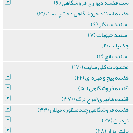
ست قفسه دیواری فروشگاهی (۶)
قفسه استند فروشگاهی دقت پلاست (۳)
استند سیگار (۶)
استند حبوبات (۷)
جک پالت (۲)
استند پانچ (۲)
محصولات کلی سایت (۱۷۰)
قفسه پیچ و مهره ای (۲۲)
قفسه فروشگاهی (۵۰)
قفسه هایپری(طرح ترک) (۳۷)
قفسه فروشگاهی چندمنظوره میلان (۳۳)
نردبان (۲۷)
پالت ابزار (۲۸)