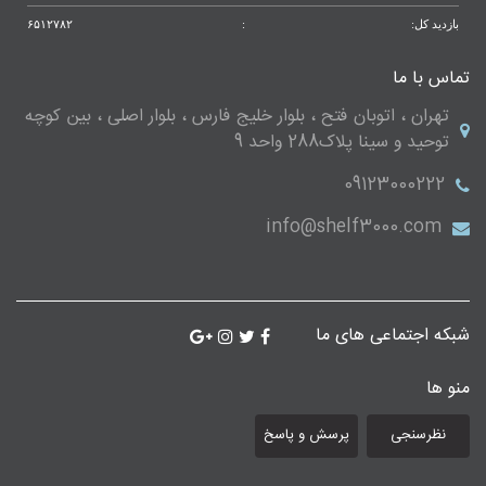
بازدید کل:
:
۶۵۱۲۷۸۲
تماس با ما
تهران ، اتوبان فتح ، بلوار خلیج فارس ، بلوار اصلی ، بین کوچه
توحید و سینا پلاک288 واحد 9
09123000222
info@shelf3000.com
شبکه اجتماعی های ما
منو ها
نظرسنجی
پرسش و پاسخ