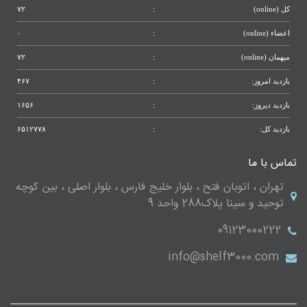
کل (online)
:
۷۲
اعضاء (online)
:
۰
میهمان (online)
:
۷۲
بازدید امروز:
:
۴۶۷
بازدید دیروز:
:
۱۶۵۶
بازدید کل:
:
۶۵۱۲۷۷۸
تماس با ما
تهران ، اتوبان فتح ، بلوار خلیج فارس ، بلوار اصلی ، بین کوچه
توحید و سینا پلاک288 واحد 9
09123000222
info@shelf3000.com