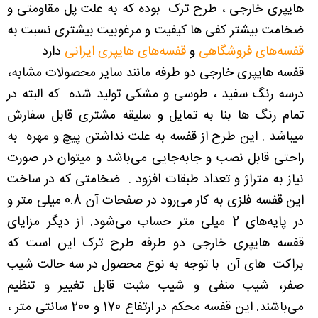
هایپری خارجی ، طرح ترک بوده که به علت پل مقاومتی و
ضخامت بیشتر کفی ها کیفیت و مرغوبیت بیشتری نسبت به
قفسه‌های فروشگاهی
و
قفسه‌های هایپری ایرانی
دارد
قفسه هایپری خارجی دو طرفه مانند سایر محصولات مشابه،
درسه رنگ سفید ، طوسی و مشکی تولید شده که البته در
تمام رنگ ها بنا به تمایل و سلیقه مشتری قابل سفارش
میباشد . این طرح از قفسه به علت نداشتن پیچ و مهره به
راحتی قابل نصب و جابه‌جایی می‌باشد و میتوان در صورت
نیاز به متراژ و تعداد طبقات افزود . ضخامتی که در ساخت
این قفسه فلزی به کار می‌رود در صفحات آن 0.8 میلی متر و
در پایه‌های 2 میلی متر حساب می‌شود. از دیگر مزایای
قفسه هایپری خارجی دو طرفه طرح ترک این است که
براکت های آن با توجه به نوع محصول در سه حالت شیب
صفر، شیب منفی و شیب مثبت قابل تغییر و تنظیم
می‌باشند. این قفسه محکم در ارتفاع 170 و 200 سانتی متر ،