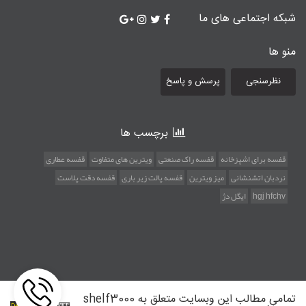
شبکه اجتماعی های ما
منو ها
نظرسنجی
پرسش و پاسخ
برچسب ها
قفسه برای اشپزخانه
قفسه راک صنعتی
ویترین های متفاوت
قفسه عطاری
نردبان اتشنشانی
میز ویترین
قفسه پالت زیر باری
قفسه دقت پلاست
hgj hfchv
ایگل دژ
تمامی مطالب این وبسایت متعلق به shelf3000