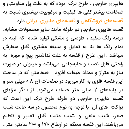
هایپری خارجی ، طرح ترک بوده که به علت پل مقاومتی و
ضخامت بیشتر کفی ها کیفیت و مرغوبیت بیشتری نسبت به
قفسه‌های فروشگاهی
و
قفسه‌های هایپری ایرانی
دارد
قفسه هایپری خارجی دو طرفه مانند سایر محصولات مشابه،
درسه رنگ سفید ، طوسی و مشکی تولید شده که البته در
تمام رنگ ها بنا به تمایل و سلیقه مشتری قابل سفارش
میباشد . این طرح از قفسه به علت نداشتن پیچ و مهره به
راحتی قابل نصب و جابه‌جایی می‌باشد و میتوان در صورت
نیاز به متراژ و تعداد طبقات افزود . ضخامتی که در ساخت
این قفسه فلزی به کار می‌رود در صفحات آن 0.8 میلی متر و
در پایه‌های 2 میلی متر حساب می‌شود. از دیگر مزایای
قفسه هایپری خارجی دو طرفه طرح ترک این است که
براکت های آن با توجه به نوع محصول در سه حالت شیب
صفر، شیب منفی و شیب مثبت قابل تغییر و تنظیم
می‌باشند. این قفسه محکم در ارتفاع 170 و 200 سانتی متر ،