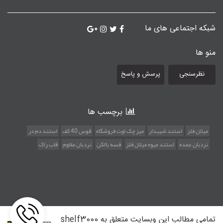
شبکه اجتماعی های ما
منو ها
نظرسنجی
پرسش و پاسخ
برچسب ها
میلان فلز
استند شیبدار
میز چک اوت فروشگاه
قوس 40 کف
استند دم در
نردبان عمده
استند میوه میلان فلز
فسه بالکن
نردبان مقاوم
قاب راک
تمامی مطالب این وبسایت متعلق به shelf3000