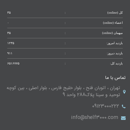
کل (online)
:
۳۵
اعضاء (online)
:
۰
میهمان (online)
:
۳۵
بازدید امروز:
:
۱۲۳۵
بازدید دیروز:
:
۹۱۱
بازدید کل:
:
۶۵۱۶۷۷۵
تماس با ما
تهران ، اتوبان فتح ، بلوار خلیج فارس ، بلوار اصلی ، بین کوچه
توحید و سینا پلاک288 واحد 9
09123000222
info@shelf3000.com