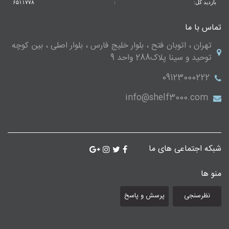
بازدید کل:
:
۶۵۱۱۷۷۸
تماس با ما
تهران ، اتوبان فتح ، بلوار خلیج فارس ، بلوار اصلی ، بین کوچه
توحید و سینا پلاک288 واحد 9
09123000222
info@shelf3000.com
شبکه اجتماعی های ما
منو ها
نظرسنجی
پرسش و پاسخ