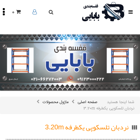
0
صفحه
اصلی
محصولات
مقالات
درباره
ما
تماس
باما
اینستاگرام
سایر
شما اینجا هستید
صفحه اصلی
ماژول محصولات
لینک
ها
نردبان تلسکوپی یکطرفه 3.20m
نردبان تلسکوپی یکطرفه 3.20m