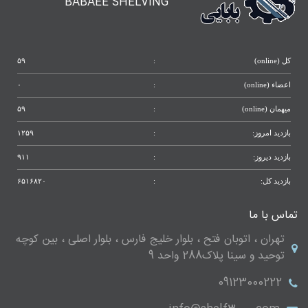
BABAEE SHELVING
کل (online)
:
۵۹
اعضاء (online)
:
۰
میهمان (online)
:
۵۹
بازدید امروز:
:
۱۲۵۹
بازدید دیروز:
:
۹۱۱
بازدید کل:
:
۶۵۱۶۸۲۰
تماس با ما
تهران ، اتوبان فتح ، بلوار خلیج فارس ، بلوار اصلی ، بین کوچه
توحید و سینا پلاک288 واحد 9
09123000222