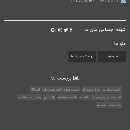
info@shelf3000.com
شبکه اجتماعی های ما
منو ها
نظرسنجی
پرسش و پاسخ
برچسب ها
استند شکلات
بازو ایزی راک
استند میوه تاشو ز ضد زنگ
کفی40
قفسه بندی پیچ ومهره
40*90
قفسه دوطرقه
پالت پیچ
روش نصب قفسه
پشت صفحه قفسه